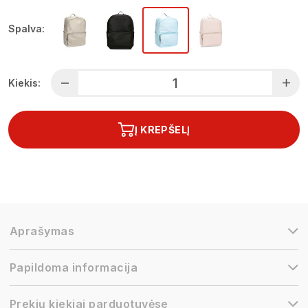
Spalva:
Kiekis:
Į KREPŠELĮ
Aprašymas
Papildoma informacija
Prekių kiekiai parduotuvėse