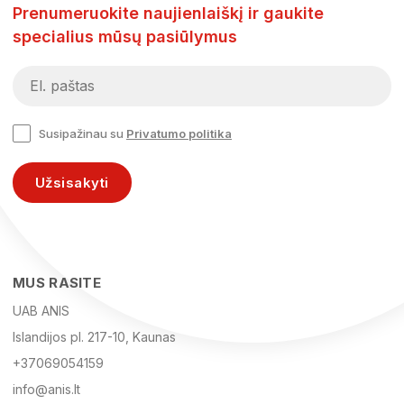
Prenumeruokite naujienlaiškį ir gaukite
specialius mūsų pasiūlymus
Susipažinau su
Privatumo politika
Užsisakyti
MUS RASITE
UAB ANIS
Islandijos pl. 217-10, Kaunas
+37069054159
info@anis.lt