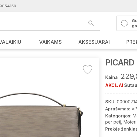
9054159
Gr
ga
VALAIKIUI
VAIKAMS
AKSESUARAI
PRE
PICARD 
229,
Kaina
AKCIJA!
Sutau
SKU:
00000714
Aprašymas:
VP
Kategorijos:
M
per petį
Moteri
Prekės ženklas