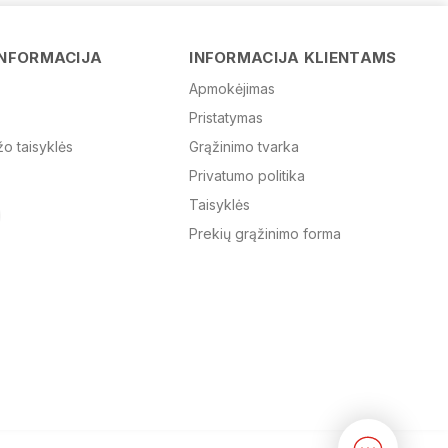
Vardas
INFORMACIJA
INFORMACIJA KLIENTAMS
Apmokėjimas
Pristatymas
El. paštas
žo taisyklės
Grąžinimo tvarka
Privatumo politika
Žinutė
Taisyklės
Prekių grąžinimo forma