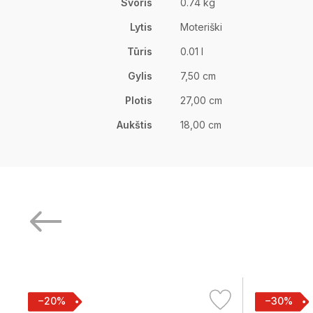
Svoris
0.74 kg
Lytis
Moteriški
Tūris
0.01 l
Gylis
7,50 cm
Plotis
27,00 cm
Aukštis
18,00 cm
−20%
−30%