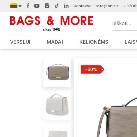
Kontaktai
info@anis.lt
+3706
VERSLUI
MADAI
KELIONĖMS
LAIS
−60%