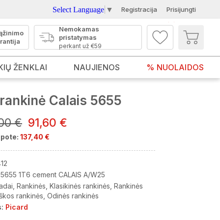
Select Language
▼
Registracija
Prisijungti
Nemokamas
ąžinimo
pristatymas
rantija
perkant už €59
KIŲ ŽENKLAI
NAUJIENOS
% NUOLAIDOS
rankinė Calais 5655
00 €
91,60 €
pote:
137,40 €
12
5655 1T6 cement CALAIS A/W25
adai
Rankinės
Klasikinės rankinės
Rankinės
škos rankinės
Odinės rankinės
:
Picard