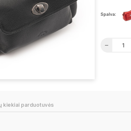
Spalva:
ų kiekiai parduotuvės