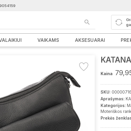
9054159
Gr
ga
VALAIKIUI
VAIKAMS
AKSESUARAI
PRE
KATANA 
79,9
Kaina
SKU:
0000071
Aprašymas:
KA
Kategorijos:
M
Moteriškos ran
Prekės ženklas