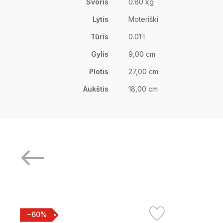
Svoris
0.80 kg
Lytis
Moteriški
Tūris
0.01 l
Gylis
9,00 cm
Plotis
27,00 cm
Aukštis
18,00 cm
−60%