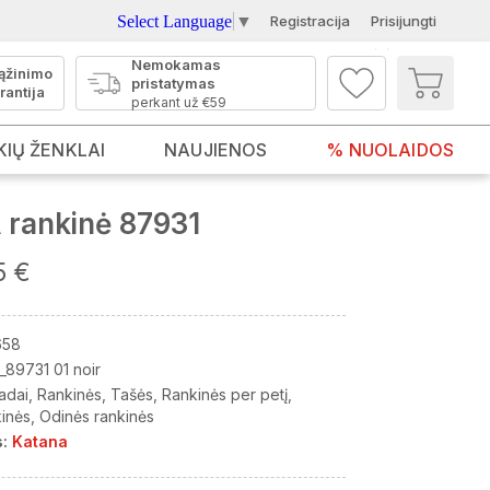
Select Language
▼
Registracija
Prisijungti
Nemokamas
ąžinimo
pristatymas
rantija
perkant už €59
KIŲ ŽENKLAI
NAUJIENOS
% NUOLAIDOS
rankinė 87931
5 €
658
_89731 01 noir
adai
Rankinės
Tašės
Rankinės per petį
kinės
Odinės rankinės
:
Katana