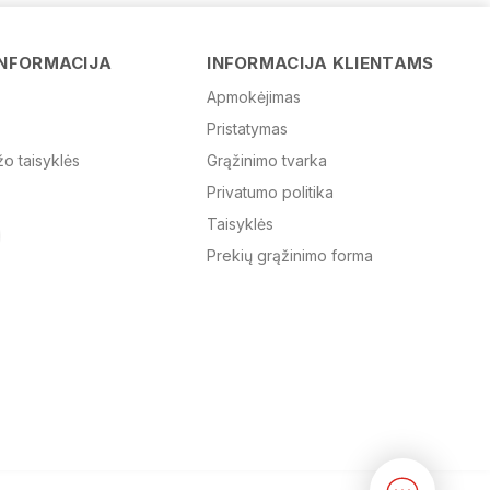
Vardas
INFORMACIJA
INFORMACIJA KLIENTAMS
Apmokėjimas
Pristatymas
El. paštas
žo taisyklės
Grąžinimo tvarka
Privatumo politika
Žinutė
Taisyklės
Prekių grąžinimo forma