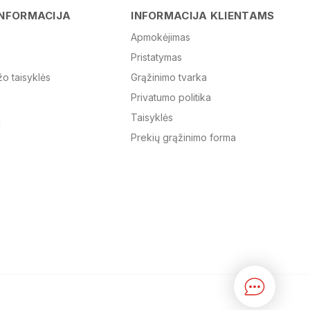
Vardas
INFORMACIJA
INFORMACIJA KLIENTAMS
Apmokėjimas
Pristatymas
El. paštas
žo taisyklės
Grąžinimo tvarka
Privatumo politika
Žinutė
Taisyklės
Prekių grąžinimo forma