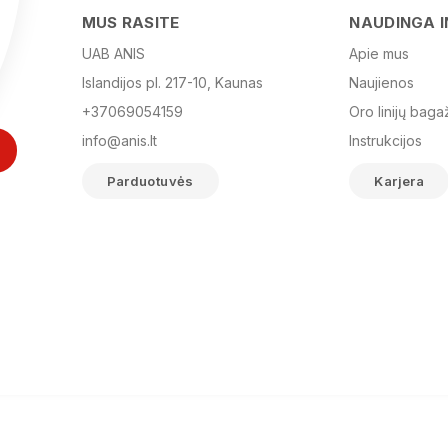
MUS RASITE
NAUDINGA 
UAB ANIS
Apie mus
Islandijos pl. 217-10, Kaunas
Naujienos
+37069054159
Oro linijų baga
info@anis.lt
Instrukcijos
Parduotuvės
Karjera