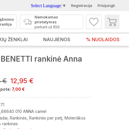
Select Language
▼
Registracija
Prisijungti
Nemokamas
ąžinimo
pristatymas
rantija
perkant už €59
KIŲ ŽENKLAI
NAUJIENOS
% NUOLAIDOS
BENETTI rankinė Anna
5 €
12,95 €
pote:
7,00 €
71
_66640 010 ANNA camel
adai
Rankinės
Rankinės per petį
Moteriškos
 rankinės