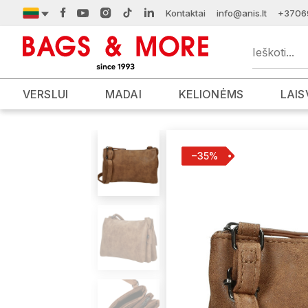
Kontaktai
info@anis.lt
+3706
VERSLUI
MADAI
KELIONĖMS
LAIS
−35%