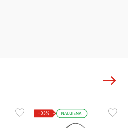
−33%
NAUJIENA!