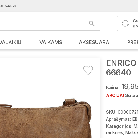
9054159
Gr
ga
VALAIKIUI
VAIKAMS
AKSESUARAI
PRE
ENRICO 
66640
19,9
Kaina
AKCIJA!
Sutau
SKU:
00000721
Aprašymas:
EB
Kategorijos:
M
rankinės
Mažos