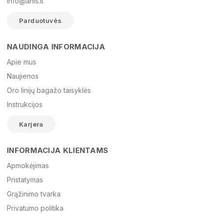
info@anis.lt
Parduotuvės
NAUDINGA INFORMACIJA
Vardas
Apie mus
Naujienos
Oro linijų bagažo taisyklės
El. paštas
Instrukcijos
Karjera
Žinutė
INFORMACIJA KLIENTAMS
Apmokėjimas
Pristatymas
Grąžinimo tvarka
Privatumo politika