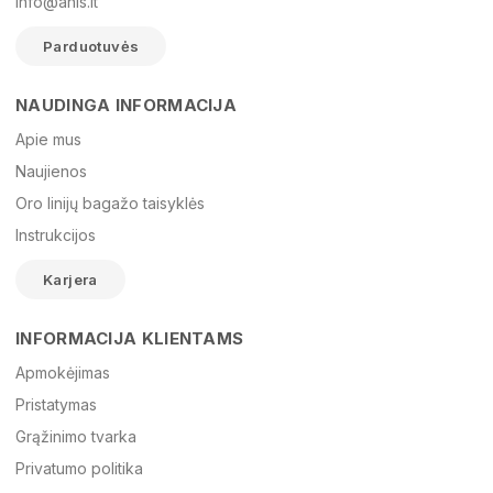
info@anis.lt
Parduotuvės
NAUDINGA INFORMACIJA
Vardas
Apie mus
Naujienos
Oro linijų bagažo taisyklės
El. paštas
Instrukcijos
Karjera
Žinutė
INFORMACIJA KLIENTAMS
Apmokėjimas
Pristatymas
Grąžinimo tvarka
Privatumo politika