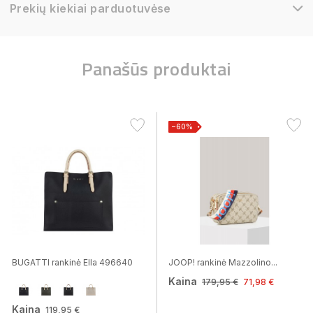
Prekių kiekiai parduotuvėse
Panašūs produktai
−60%
BUGATTI rankinė Ella 496640
JOOP! rankinė Mazzolino...
Kaina
179,95 €
71,98 €
Kaina
119,95 €