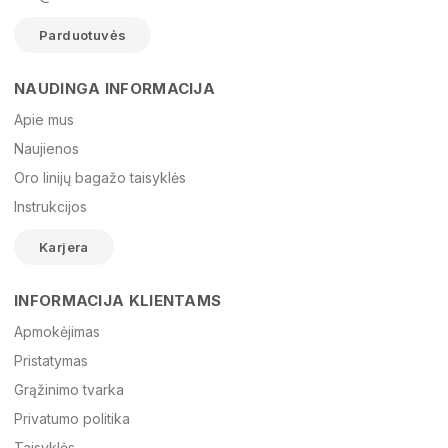
Parduotuvės
NAUDINGA INFORMACIJA
Vardas
Apie mus
Naujienos
Oro linijų bagažo taisyklės
El. paštas
Instrukcijos
Karjera
Žinutė
INFORMACIJA KLIENTAMS
Apmokėjimas
Pristatymas
Grąžinimo tvarka
Privatumo politika
Taisyklės