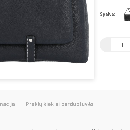
Spalva:
macija
Prekių kiekiai parduotuvės