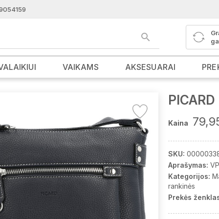
9054159
Gr
ga
VALAIKIUI
VAIKAMS
AKSESUARAI
PRE
PICARD 
79,9
Kaina
SKU:
0000033
Aprašymas:
VP
Kategorijos:
M
rankinės
Prekės ženklas