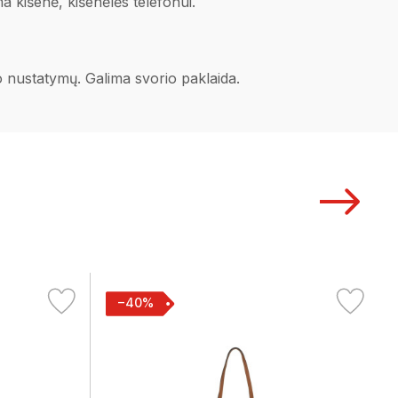
a kišenė, kišenėlės telefonui.
no nustatymų. Galima svorio paklaida.
−40%