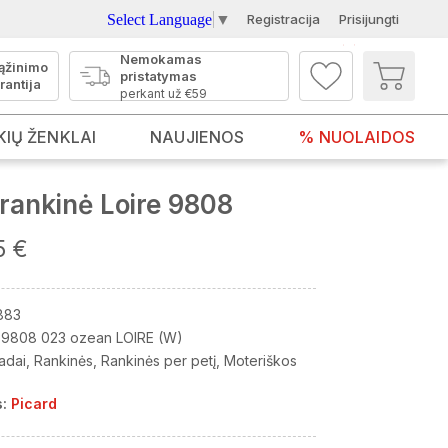
Select Language
▼
Registracija
Prisijungti
Nemokamas
ąžinimo
pristatymas
rantija
perkant už €59
KIŲ ŽENKLAI
NAUJIENOS
% NUOLAIDOS
rankinė Loire 9808
5 €
883
9808 023 ozean LOIRE (W)
adai
Rankinės
Rankinės per petį
Moteriškos
:
Picard