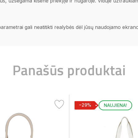
ius, užsegama kišenė priekyje ir nugaroje. Viduje užtraukiam
 parametrai gali neatitikti realybės dėl jūsų naudojamo ekra
Panašūs produktai
−29%
NAUJIENA!