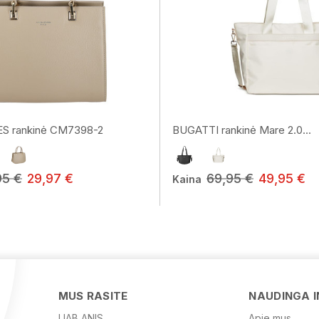
S rankinė CM7398-2
BUGATTI rankinė Mare 2.0...
95 €
29,97 €
69,95 €
49,95 €
Kaina
MUS RASITE
NAUDINGA 
UAB ANIS
Apie mus