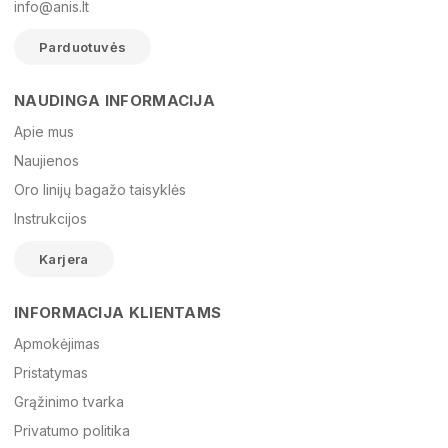
info@anis.lt
Parduotuvės
NAUDINGA INFORMACIJA
Vardas
Apie mus
Naujienos
Oro linijų bagažo taisyklės
El. paštas
Instrukcijos
Karjera
Žinutė
INFORMACIJA KLIENTAMS
Apmokėjimas
Pristatymas
Grąžinimo tvarka
Privatumo politika