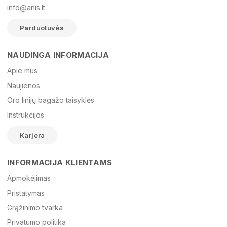
info@anis.lt
Parduotuvės
NAUDINGA INFORMACIJA
Vardas
Apie mus
Naujienos
Oro linijų bagažo taisyklės
El. paštas
Instrukcijos
Karjera
Žinutė
INFORMACIJA KLIENTAMS
Apmokėjimas
Pristatymas
Grąžinimo tvarka
Privatumo politika