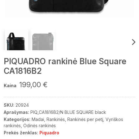
PIQUADRO rankinė Blue Square
CA1816B2
199,00 €
Kaina
SKU:
20924
Aprašymas:
PIQ_CA1816B2/N BLUE SQUARE black
Kategorijos:
Madai
Rankinės
Rankinės per petį
Vyriškos
rankinės
Odinės rankinės
Prekės ženklas:
Piquadro