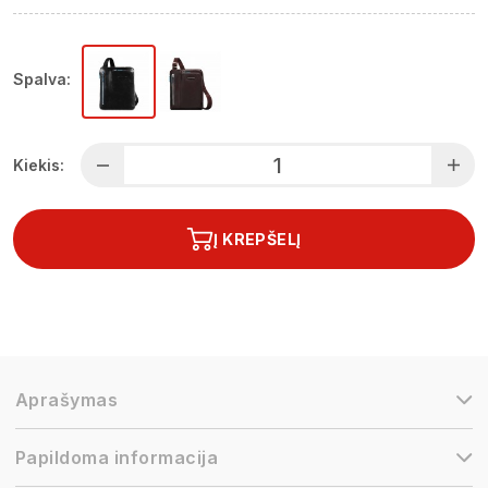
Spalva:
Kiekis:
Į KREPŠELĮ
Aprašymas
Papildoma informacija