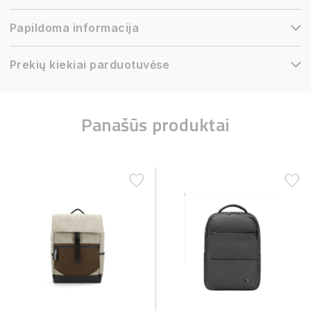
Papildoma informacija
Prekių kiekiai parduotuvėse
Panašūs produktai