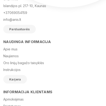
Islandijos pl. 217-10, Kaunas
+37069054159
info@anis.lt
Parduotuvės
NAUDINGA INFORMACIJA
Vardas
Apie mus
Naujienos
Oro linijų bagažo taisyklės
El. paštas
Instrukcijos
Karjera
Žinutė
INFORMACIJA KLIENTAMS
Apmokėjimas