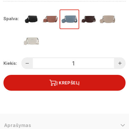
Spalva:
Kiekis:
Į KREPŠELĮ
Aprašymas