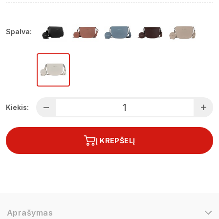
Spalva:
Kiekis:
Į KREPŠELĮ
Aprašymas