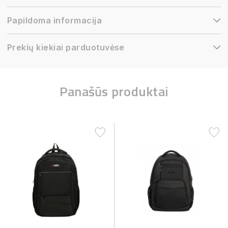
Papildoma informacija
Prekių kiekiai parduotuvėse
Panašūs produktai