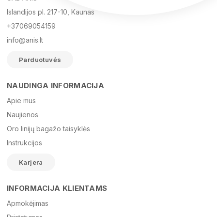
Islandijos pl. 217-10, Kaunas
+37069054159
info@anis.lt
Parduotuvės
NAUDINGA INFORMACIJA
Vardas
Apie mus
Naujienos
Oro linijų bagažo taisyklės
El. paštas
Instrukcijos
Karjera
Žinutė
INFORMACIJA KLIENTAMS
Apmokėjimas