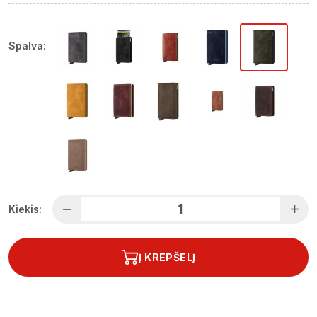
Spalva:
Kiekis:
Į KREPŠELĮ