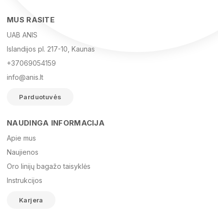
MUS RASITE
UAB ANIS
Islandijos pl. 217-10, Kaunas
+37069054159
info@anis.lt
Parduotuvės
NAUDINGA INFORMACIJA
Vardas
Apie mus
Naujienos
Oro linijų bagažo taisyklės
El. paštas
Instrukcijos
Karjera
Žinutė