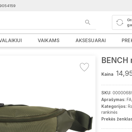
9054159
Gr
ga
VALAIKIUI
VAIKAMS
AKSESUARAI
PRE
BENCH r
14,9
Kaina
SKU:
0000068
Aprašymas:
FA
Kategorijos:
R
rankinės
Prekės ženklas