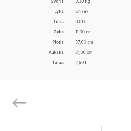
Svoris
0.30 kg
Lytis
Unisex
Tūris
0.01 l
Gylis
11,00 cm
Plotis
37,00 cm
Aukštis
21,00 cm
Talpa
2,50 l