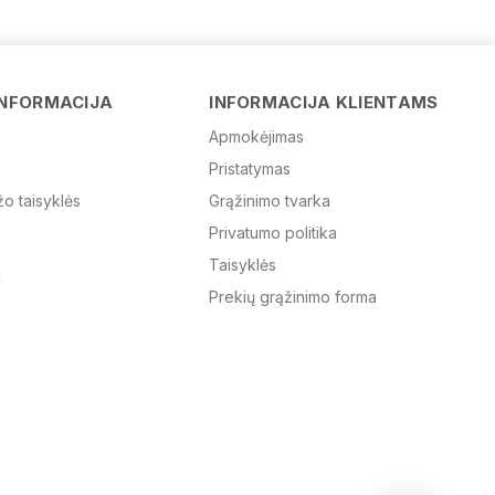
Vardas
INFORMACIJA
INFORMACIJA KLIENTAMS
Apmokėjimas
Pristatymas
El. paštas
žo taisyklės
Grąžinimo tvarka
Privatumo politika
Žinutė
Taisyklės
Prekių grąžinimo forma