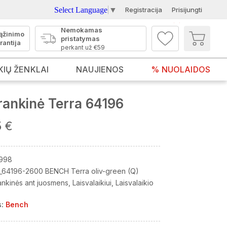
Select Language
▼
Registracija
Prisijungti
Nemokamas
ąžinimo
pristatymas
rantija
perkant už €59
KIŲ ŽENKLAI
NAUJIENOS
% NUOLAIDOS
ankinė Terra 64196
5 €
998
_64196-2600 BENCH Terra oliv-green (Q)
ankinės ant juosmens
Laisvalaikiui
Laisvalaikio
:
Bench