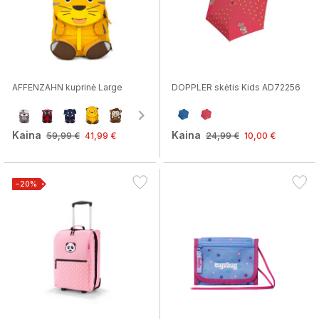
AFFENZAHN kuprinė Large
DOPPLER skėtis Kids AD72256
Kaina
Kaina
59,99 €
41,99 €
24,99 €
10,00 €
−20%