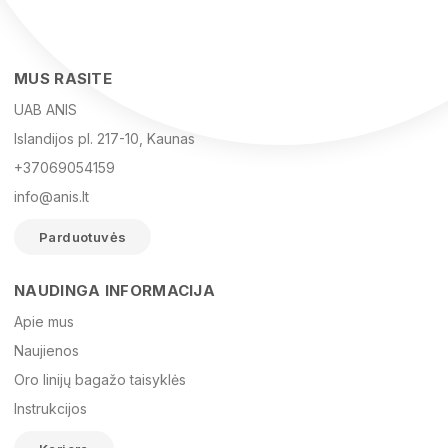
MUS RASITE
UAB ANIS
Islandijos pl. 217-10, Kaunas
+37069054159
info@anis.lt
Parduotuvės
NAUDINGA INFORMACIJA
Vardas
Apie mus
Naujienos
Oro linijų bagažo taisyklės
El. paštas
Instrukcijos