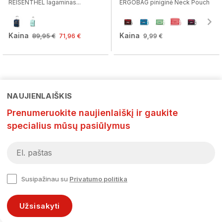
REISENTHEL lagaminas...
ERGOBAG piniginė Neck Pouch
Kaina
Kaina
89,95 €
71,96 €
9,99 €
NAUJIENLAIŠKIS
Prenumeruokite naujienlaiškį ir gaukite
specialius mūsų pasiūlymus
Susipažinau su
Privatumo politika
Užsisakyti