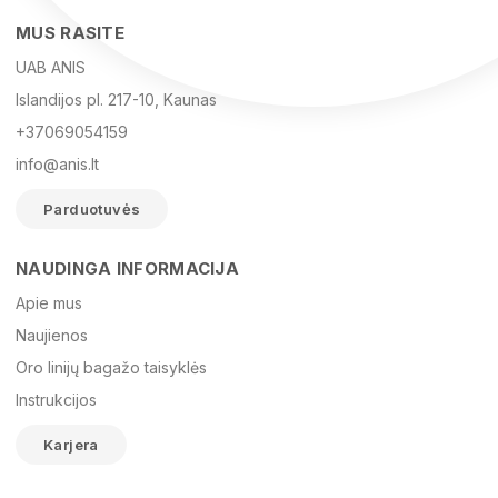
MUS RASITE
UAB ANIS
Islandijos pl. 217-10, Kaunas
+37069054159
info@anis.lt
Parduotuvės
NAUDINGA INFORMACIJA
Vardas
Apie mus
Naujienos
Oro linijų bagažo taisyklės
El. paštas
Instrukcijos
Karjera
Žinutė