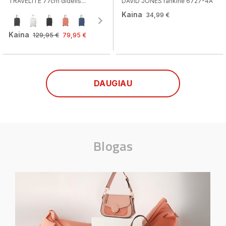
TRAVELITE 77cm didelis...
DAVID JONES rankinė 6727-4A
Kaina
34,99 €
Kaina
129,95 €
79,95 €
DAUGIAU
Blogas