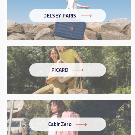
DELSEY PARIS
PICARD
CabinZero