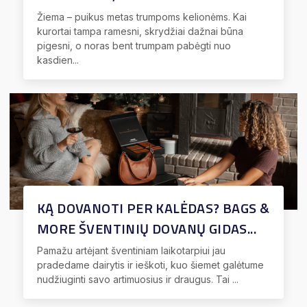
Žiema – puikus metas trumpoms kelionėms. Kai
kurortai tampa ramesni, skrydžiai dažnai būna
pigesni, o noras bent trumpam pabėgti nuo
kasdien...
KĄ DOVANOTI PER KALĖDAS? BAGS &
MORE ŠVENTINIŲ DOVANŲ GIDAS...
Pamažu artėjant šventiniam laikotarpiui jau
pradedame dairytis ir ieškoti, kuo šiemet galėtume
nudžiuginti savo artimuosius ir draugus. Tai ...