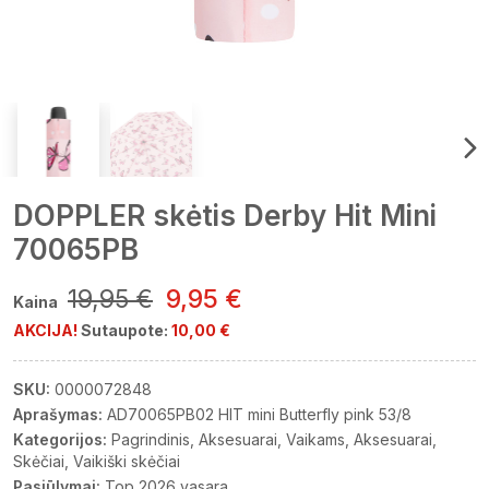
DOPPLER skėtis Derby Hit Mini
70065PB
19,95 €
9,95 €
Kaina
AKCIJA!
Sutaupote:
10,00 €
SKU:
0000072848
Aprašymas:
AD70065PB02 HIT mini Butterfly pink 53/8
Kategorijos:
Pagrindinis
Aksesuarai
Vaikams
Aksesuarai
Skėčiai
Vaikiški skėčiai
Pasiūlymai:
Top 2026 vasara