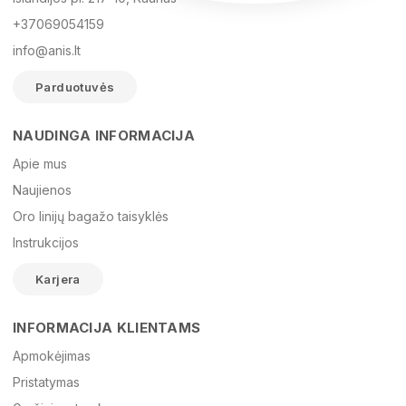
+37069054159
info@anis.lt
Parduotuvės
NAUDINGA INFORMACIJA
Vardas
Apie mus
Naujienos
Oro linijų bagažo taisyklės
El. paštas
Instrukcijos
Karjera
Žinutė
INFORMACIJA KLIENTAMS
Apmokėjimas
Pristatymas