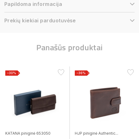
Papildoma informacija
Prekių kiekiai parduotuvėse
Panašūs produktai
−30%
−36%
KATANA piniginė 653050
HJP piniginė Authentic...