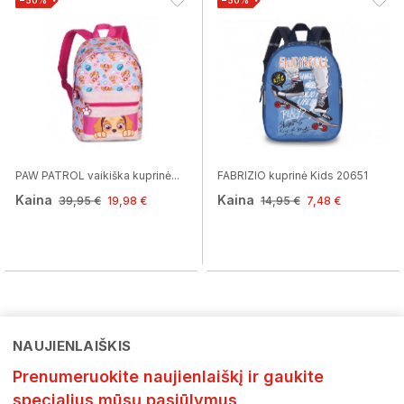
−50%
−50%
PAW PATROL vaikiška kuprinė...
FABRIZIO kuprinė Kids 20651
Kaina
Kaina
39,95 €
19,98 €
14,95 €
7,48 €
NAUJIENLAIŠKIS
Prenumeruokite naujienlaiškį ir gaukite
specialius mūsų pasiūlymus