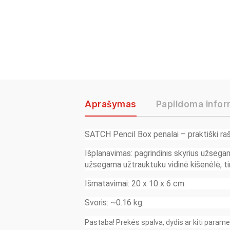
Aprašymas
Papildoma infor
SATCH Pencil
Box
penalai
–
praktiški raš
Išplanavimas: pagrindinis skyrius užsega
užsegama užtrauktuku vidinė kišenėlė, t
Išmatavimai: 20 x 10 x 6 cm.
Svoris: ~0.16 kg.
Pastaba! Prekės spalva, dydis ar kiti parame