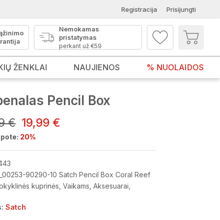
Registracija
Prisijungti
Nemokamas
ąžinimo
pristatymas
rantija
perkant už €59
KIŲ ŽENKLAI
NAUJIENOS
% NUOLAIDOS
enalas Pencil Box
9 €
19,99 €
pote:
20%
443
_00253-90290-10 Satch Pencil Box Coral Reef
okyklinės kuprinės
Vaikams
Aksesuarai
:
Satch