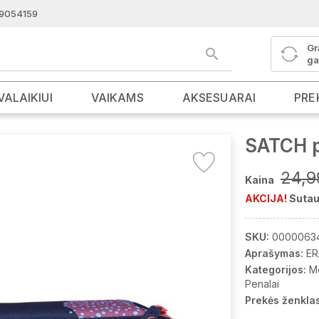
9054159
Gr
ga
VALAIKIUI
VAIKAMS
AKSESUARAI
PRE
SATCH p
24,9
Kaina
AKCIJA!
Sutau
SKU:
0000063
Aprašymas:
ER
Kategorijos:
M
Penalai
Prekės ženklas