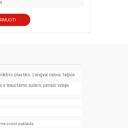
ORMUOTI
erdirbto plastiko. Lengvai valosi, talpūs.
ir liniuotėms sudėti, penalo viduje
ma svorio paklaida.