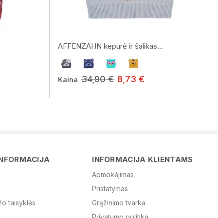
AFFENZAHN kepurė ir šalikas...
34,90 €
8,73 €
Kaina
Vardas
El. paštas
INFORMACIJA
INFORMACIJA KLIENTAMS
Apmokėjimas
Žinutė
Pristatymas
žo taisyklės
Grąžinimo tvarka
Privatumo politika