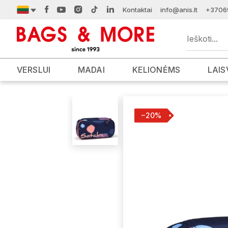
Kontaktai
info@anis.lt
+3706
VERSLUI
MADAI
KELIONĖMS
LAIS
−20%