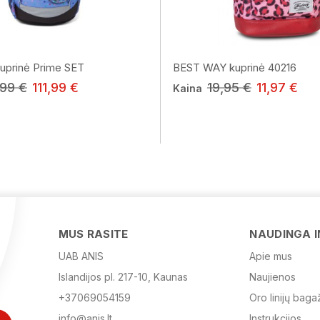
prinė Prime SET
BEST WAY kuprinė 40216
,99 €
111,99 €
19,95 €
11,97 €
Kaina
MUS RASITE
NAUDINGA 
UAB ANIS
Apie mus
Islandijos pl. 217-10, Kaunas
Naujienos
+37069054159
Oro linijų baga
info@anis.lt
Instrukcijos