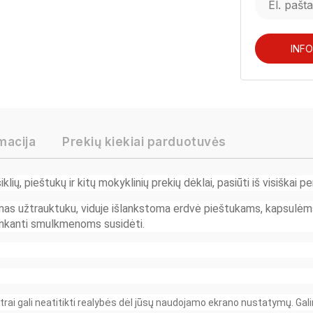
INF
macija
Prekių kiekiai parduotuvės
iklių, pieštukų ir kitų mokyklinių prekių dėklai, pasiūti iš visiškai p
mas užtrauktuku, viduje išlankstoma erdvė pieštukams, kapsulėms 
inkanti smulkmenoms susidėti.
trai gali neatitikti realybės dėl jūsų naudojamo ekrano nustatymų. Gali