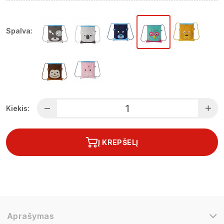
Spalva:
Kiekis:
Į KREPŠELĮ
Aprašymas