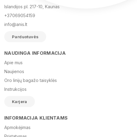
Islandijos pl. 217-10, Kaunas
+37069054159
info@anis.lt
Parduotuvės
NAUDINGA INFORMACIJA
Vardas
Apie mus
Naujienos
Oro linijų bagažo taisyklės
El. paštas
Instrukcijos
Karjera
Žinutė
INFORMACIJA KLIENTAMS
Apmokėjimas
Pristatymas