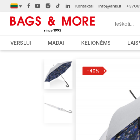
Kontaktai
info@anis.lt
+3706
VERSLUI
MADAI
KELIONĖMS
LAIS
−40%