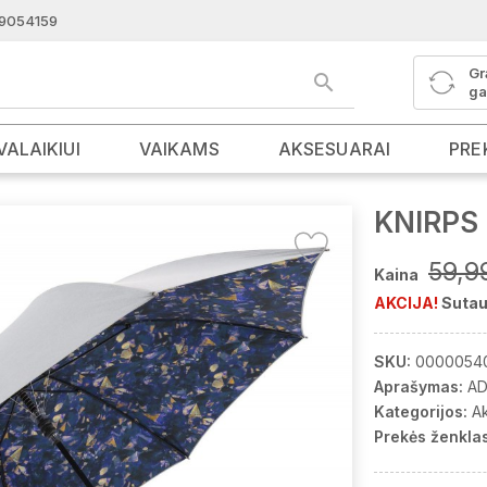
9054159
Gr
ga
VALAIKIUI
VAIKAMS
AKSESUARAI
PRE
KNIRPS 
59,9
Kaina
AKCIJA!
Sutau
SKU:
0000054
Aprašymas:
AD
Kategorijos:
A
Prekės ženklas