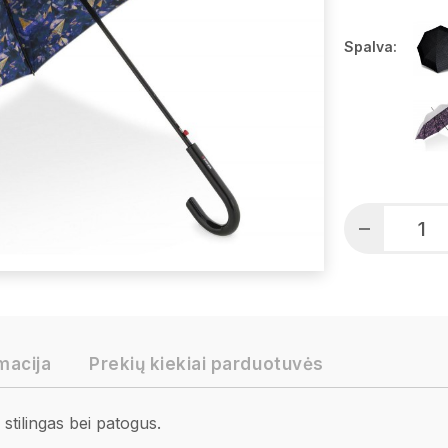
Spalva:
macija
Prekių kiekiai parduotuvės
 stilingas bei patogus.