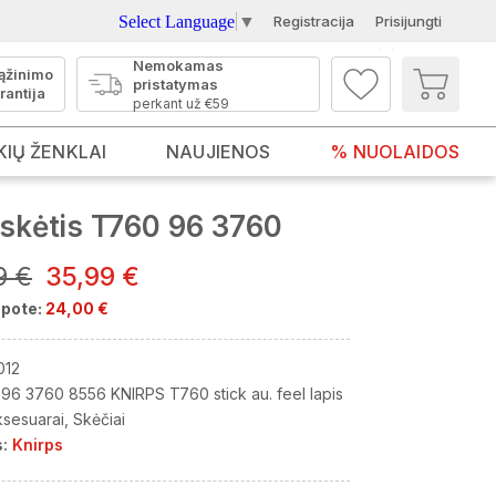
Select Language
▼
Registracija
Prisijungti
Nemokamas
ąžinimo
pristatymas
rantija
perkant už €59
KIŲ ŽENKLAI
NAUJIENOS
% NUOLAIDOS
skėtis T760 96 3760
9 €
35,99 €
pote:
24,00 €
012
96 3760 8556 KNIRPS T760 stick au. feel lapis
ksesuarai
Skėčiai
:
Knirps