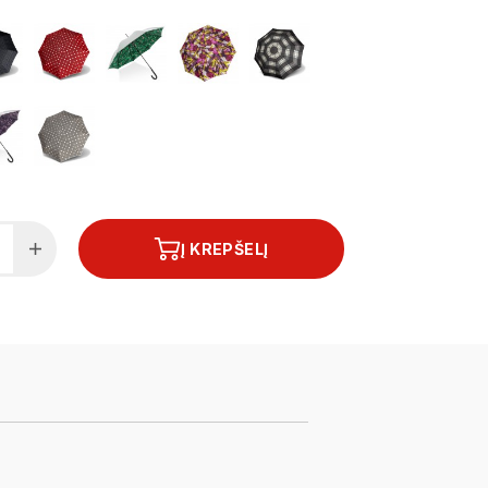
Į KREPŠELĮ