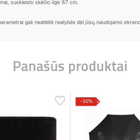
ai, suskleisto skėčio ilgis 87 cm.
 parametrai gali neatitikti realybės dėl jūsų naudojamo ekra
Panašūs produktai
−30%