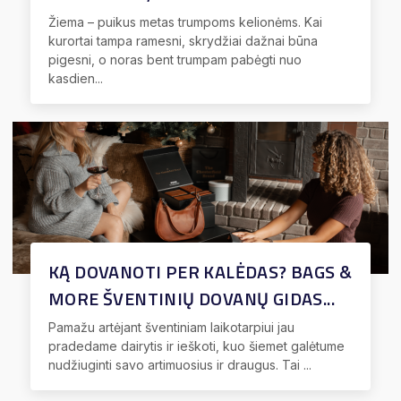
Žiema – puikus metas trumpoms kelionėms. Kai
kurortai tampa ramesni, skrydžiai dažnai būna
pigesni, o noras bent trumpam pabėgti nuo
kasdien...
KĄ DOVANOTI PER KALĖDAS? BAGS &
MORE ŠVENTINIŲ DOVANŲ GIDAS...
Pamažu artėjant šventiniam laikotarpiui jau
pradedame dairytis ir ieškoti, kuo šiemet galėtume
nudžiuginti savo artimuosius ir draugus. Tai ...