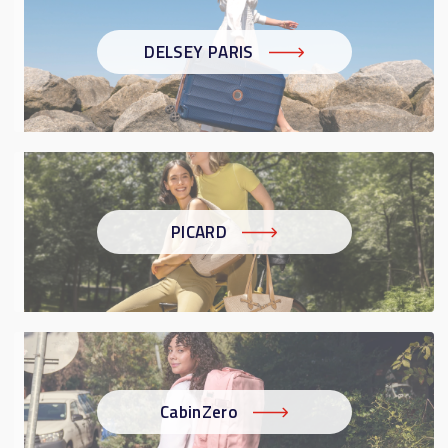
DELSEY PARIS
PICARD
CabinZero