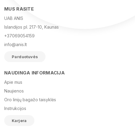
MUS RASITE
UAB ANIS
Islandijos pl. 217-10, Kaunas
+37069054159
info@anis.lt
Parduotuvės
NAUDINGA INFORMACIJA
Vardas
Apie mus
Naujienos
Oro linijų bagažo taisyklės
El. paštas
Instrukcijos
Karjera
Žinutė