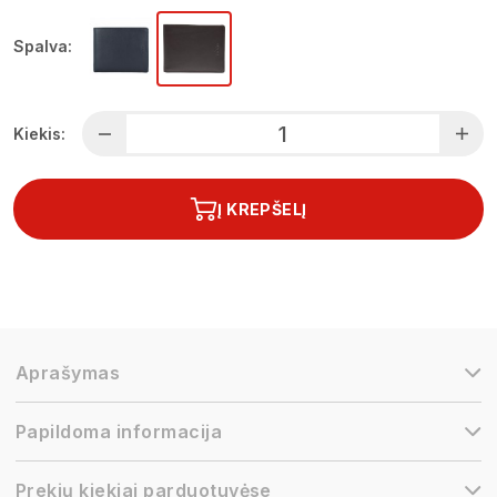
Spalva:
Kiekis:
Į KREPŠELĮ
Aprašymas
Papildoma informacija
Prekių kiekiai parduotuvėse