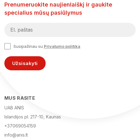
Prenumeruokite naujienlaiškį ir gaukite
specialius mūsų pasiūlymus
Susipažinau su
Privatumo politika
Užsisakyti
MUS RASITE
UAB ANIS
Islandijos pl. 217-10, Kaunas
+37069054159
info@anis.lt