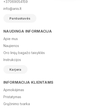
+37069054159
info@anis.lt
Parduotuvės
NAUDINGA INFORMACIJA
Vardas
Apie mus
Naujienos
Oro linijų bagažo taisyklės
El. paštas
Instrukcijos
Karjera
Žinutė
INFORMACIJA KLIENTAMS
Apmokėjimas
Pristatymas
Grąžinimo tvarka