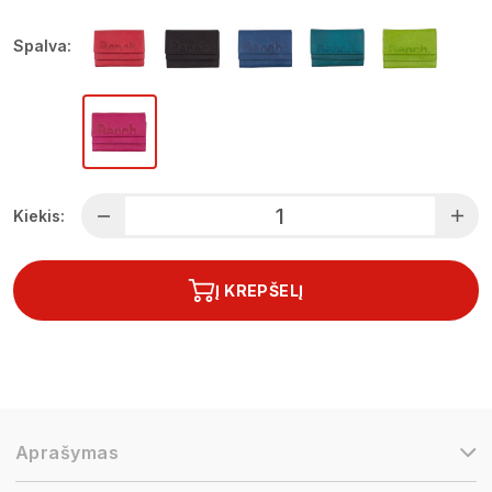
Spalva:
Kiekis:
Į KREPŠELĮ
Aprašymas