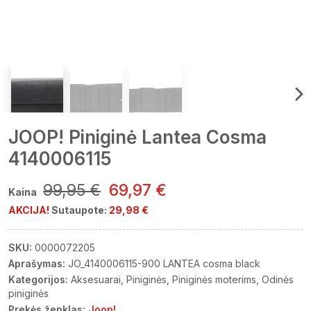
JOOP! Piniginė Lantea Cosma
4140006115
99,95 €
69,97 €
Kaina
AKCIJA!
Sutaupote:
29,98 €
SKU:
0000072205
Aprašymas:
JO_4140006115-900 LANTEA cosma black
Kategorijos:
Aksesuarai
Piniginės
Piniginės moterims
Odinės
piniginės
Prekės ženklas:
Joop!