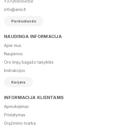
+37069054159
info@anis.lt
Parduotuvės
NAUDINGA INFORMACIJA
Vardas
Apie mus
Naujienos
Oro linijų bagažo taisyklės
El. paštas
Instrukcijos
Karjera
Žinutė
INFORMACIJA KLIENTAMS
Apmokėjimas
Pristatymas
Grąžinimo tvarka