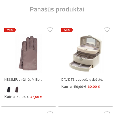
Panašūs produktai
−20%
−50%
KESSLER pirštinės Millie...
DAVIDTS papuošalų dėžutė...
Kaina
119,99 €
60,00 €
Kaina
59,95 €
47,96 €