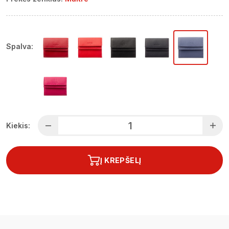
Spalva:
Kiekis:
Į KREPŠELĮ