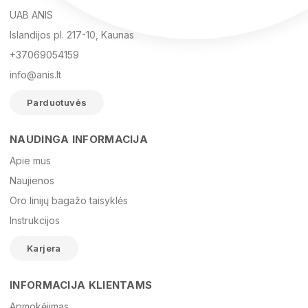
UAB ANIS
Islandijos pl. 217-10, Kaunas
+37069054159
info@anis.lt
Parduotuvės
NAUDINGA INFORMACIJA
Vardas
Apie mus
Naujienos
Oro linijų bagažo taisyklės
El. paštas
Instrukcijos
Karjera
Žinutė
INFORMACIJA KLIENTAMS
Apmokėjimas