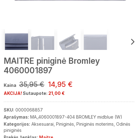
MAITRE piniginė Bromley
4060001897
35,95 €
14,95 €
Kaina
AKCIJA!
Sutaupote:
21,00 €
SKU:
0000068857
Aprašymas:
MA_4060001897-404 BROMLEY midblue (W)
Kategorijos:
Aksesuarai
Piniginės
Piniginės moterims
Odinės
piniginės
Prekės ženklas:
Maitre