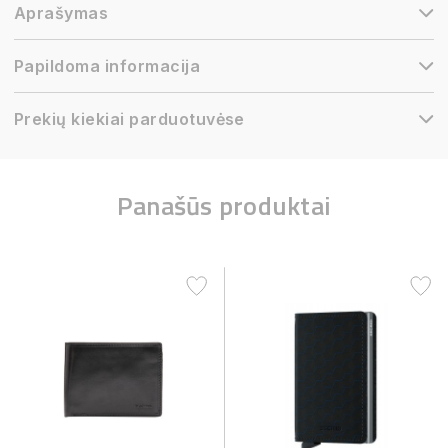
Aprašymas
Papildoma informacija
Prekių kiekiai parduotuvėse
Panašūs produktai