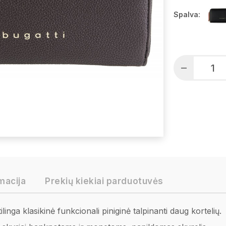
Spalva:
macija
Prekių kiekiai parduotuvės
nga klasikinė funkcionali piniginė talpinanti daug kortelių.