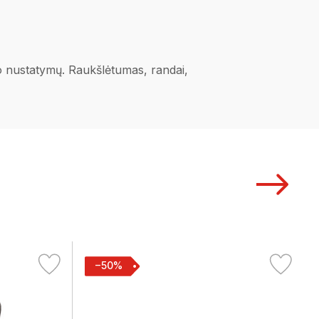
ano nustatymų. Raukšlėtumas, randai,
−50%