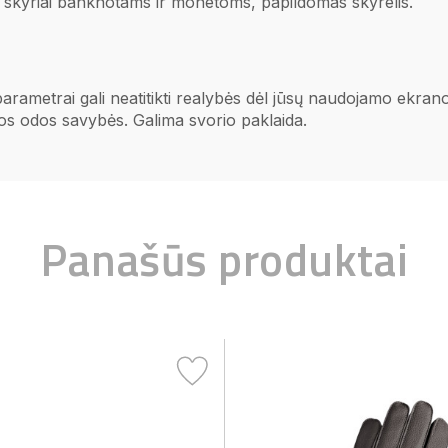
2 skyriai banknotams ir monetoms, papildomas skyrelis.
 parametrai gali neatitikti realybės dėl jūsų naudojamo ekr
ios odos savybės. Galima svorio paklaida.
Panašūs produktai