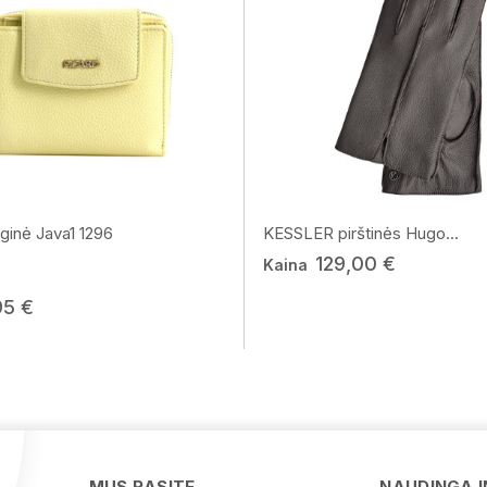
ginė Java1 1296
KESSLER pirštinės Hugo...
129,00 €
Kaina
95 €
MUS RASITE
NAUDINGA 