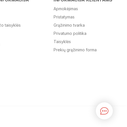
Apmokėjimas
Pristatymas
El. paštas
žo taisyklės
Grąžinimo tvarka
Privatumo politika
Žinutė
Taisyklės
Prekių grąžinimo forma