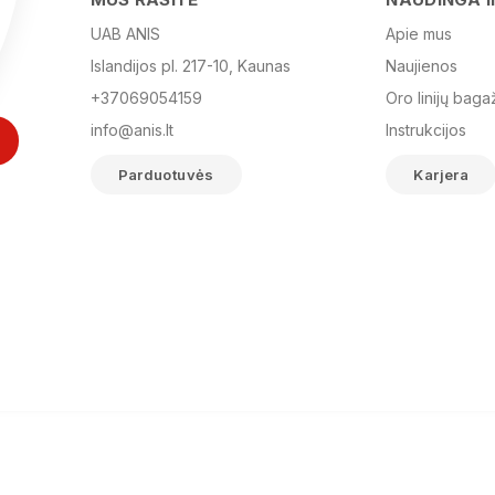
UAB ANIS
Apie mus
Islandijos pl. 217-10, Kaunas
Naujienos
+37069054159
Oro linijų baga
info@anis.lt
Instrukcijos
Parduotuvės
Karjera