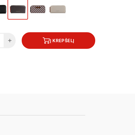
Į KREPŠELĮ