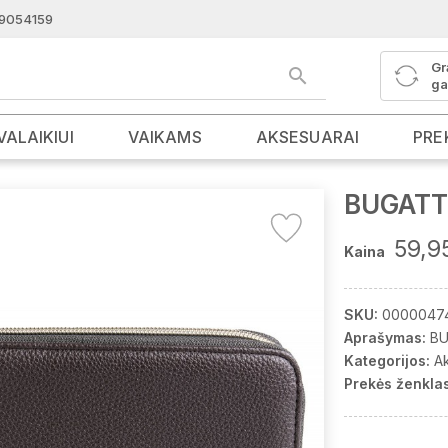
9054159
Gr
ga
VALAIKIUI
VAIKAMS
AKSESUARAI
PRE
BUGATTI
59,9
Kaina
SKU:
0000047
Aprašymas:
BU
Kategorijos:
A
Prekės ženklas