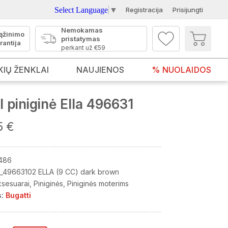
Select Language
▼
Registracija
Prisijungti
Nemokamas
ąžinimo
pristatymas
rantija
perkant už €59
KIŲ ŽENKLAI
NAUJIENOS
% NUOLAIDOS
 piniginė Ella 496631
5 €
486
_49663102 ELLA (9 CC) dark brown
ksesuarai
Piniginės
Piniginės moterims
:
Bugatti