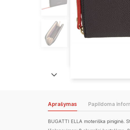
Aprašymas
Papildoma infor
BUGATTI ELLA moteriška piniginė. Stili