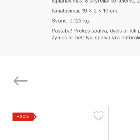
Išplanavimas: 8 skyreliai kortelėms, 
Išmatavimai: 19 x 2 x 10 cm.
Svoris: 0,123 kg.
Pastaba! Prekės spalva, dydis ar kiti
žymės ar netolygi spalva yra natūral
−20%