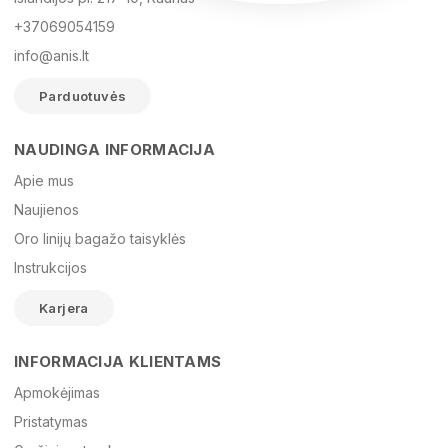
+37069054159
info@anis.lt
Parduotuvės
NAUDINGA INFORMACIJA
Vardas
Apie mus
Naujienos
Oro linijų bagažo taisyklės
El. paštas
Instrukcijos
Karjera
Žinutė
INFORMACIJA KLIENTAMS
Apmokėjimas
Pristatymas