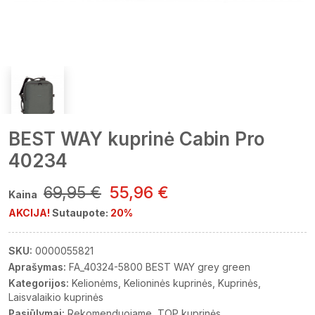
BEST WAY kuprinė Cabin Pro
40234
69,95 €
55,96 €
Kaina
AKCIJA!
Sutaupote:
20%
SKU:
0000055821
Aprašymas:
FA_40324-5800 BEST WAY grey green
Kategorijos:
Kelionėms
Kelioninės kuprinės
Kuprinės
Laisvalaikio kuprinės
Pasiūlymai:
Rekomenduojame
TOP kuprinės