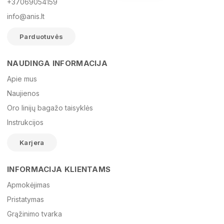
+37069054159
info@anis.lt
Parduotuvės
NAUDINGA INFORMACIJA
Vardas
Apie mus
Naujienos
Oro linijų bagažo taisyklės
El. paštas
Instrukcijos
Karjera
Žinutė
INFORMACIJA KLIENTAMS
Apmokėjimas
Pristatymas
Grąžinimo tvarka