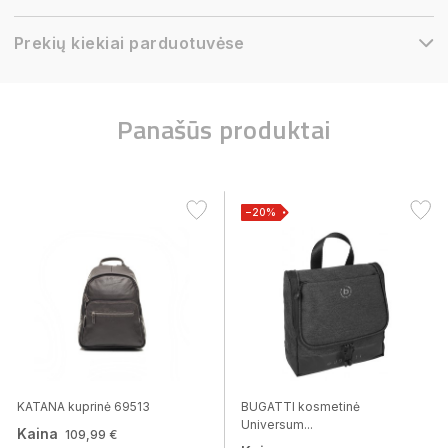
Prekių kiekiai parduotuvėse
Panašūs produktai
−20%
KATANA kuprinė 69513
BUGATTI kosmetinė
Universum...
Kaina
109,99 €