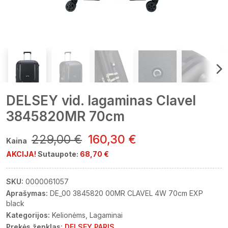
DELSEY vid. lagaminas Clavel
3845820MR 70cm
229,00 €
160,30 €
Kaina
AKCIJA!
Sutaupote:
68,70 €
SKU:
0000061057
Aprašymas:
DE_00 3845820 00MR CLAVEL 4W 70cm EXP
black
Kategorijos:
Kelionėms
Lagaminai
Prekės ženklas:
DELSEY PARIS