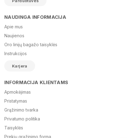
Parduotuvės
NAUDINGA INFORMACIJA
Vardas
Apie mus
Naujienos
Oro linijų bagažo taisyklės
El. paštas
Instrukcijos
Karjera
Žinutė
INFORMACIJA KLIENTAMS
Apmokėjimas
Pristatymas
Grąžinimo tvarka
Privatumo politika
Taisyklės
Prekių grąžinimo forma