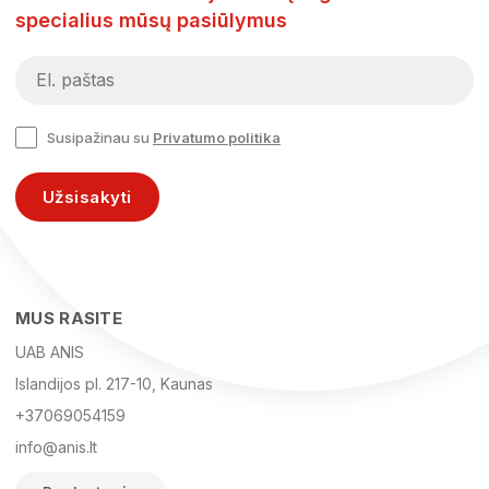
specialius mūsų pasiūlymus
Susipažinau su
Privatumo politika
Užsisakyti
MUS RASITE
UAB ANIS
Islandijos pl. 217-10, Kaunas
+37069054159
info@anis.lt