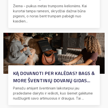
Žiema – puikus metas trumpoms kelionėms. Kai
kurortai tampa ramesni, skrydžiai dažnai būna
pigesni, o noras bent trumpam pabėgti nuo
kasdien...
KĄ DOVANOTI PER KALĖDAS? BAGS &
MORE ŠVENTINIŲ DOVANŲ GIDAS...
Pamažu artėjant šventiniam laikotarpiui jau
pradedame dairytis ir ieškoti, kuo šiemet galėtume
nudžiuginti savo artimuosius ir draugus. Tai ...