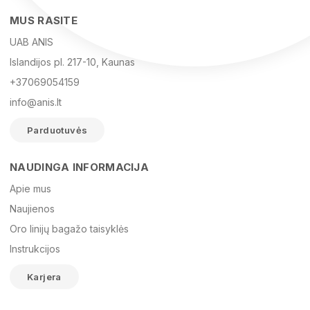
MUS RASITE
UAB ANIS
Islandijos pl. 217-10, Kaunas
+37069054159
info@anis.lt
Parduotuvės
NAUDINGA INFORMACIJA
Vardas
Apie mus
Naujienos
Oro linijų bagažo taisyklės
El. paštas
Instrukcijos
Karjera
Žinutė