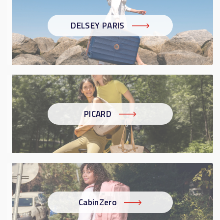
DELSEY PARIS
PICARD
CabinZero