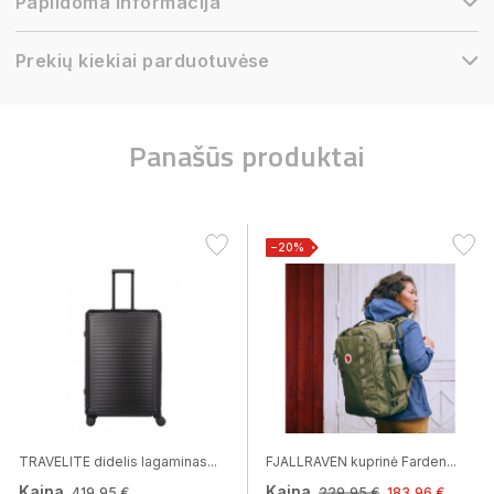
Papildoma informacija
Prekių kiekiai parduotuvėse
Panašūs produktai
−20%
TRAVELITE didelis lagaminas...
FJALLRAVEN kuprinė Farden...
Kaina
Kaina
419,95 €
229,95 €
183,96 €