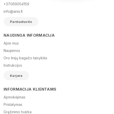
+37069054159
info@anis.lt
Parduotuvės
NAUDINGA INFORMACIJA
Vardas
Apie mus
Naujienos
Oro linijų bagažo taisyklės
El. paštas
Instrukcijos
Karjera
Žinutė
INFORMACIJA KLIENTAMS
Apmokėjimas
Pristatymas
Grąžinimo tvarka