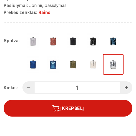
Pasiūlymai:
Joninių pasiūlymas
Prekės ženklas:
Rains
Spalva:
Kiekis:
Į KREPŠELĮ