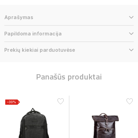
Aprašymas
Papildoma informacija
Prekių kiekiai parduotuvėse
Panašūs produktai
−30%