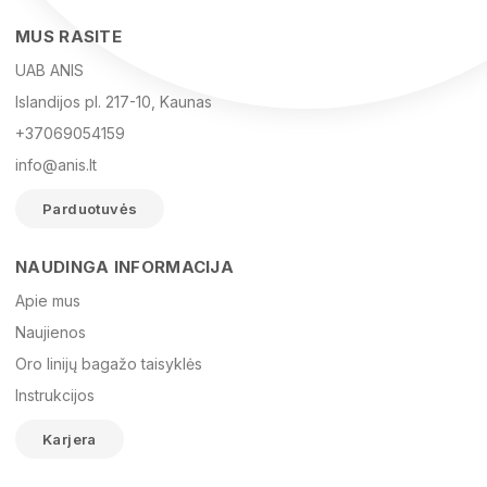
MUS RASITE
UAB ANIS
Islandijos pl. 217-10, Kaunas
+37069054159
info@anis.lt
Parduotuvės
NAUDINGA INFORMACIJA
Vardas
Apie mus
Naujienos
Oro linijų bagažo taisyklės
El. paštas
Instrukcijos
Karjera
Žinutė