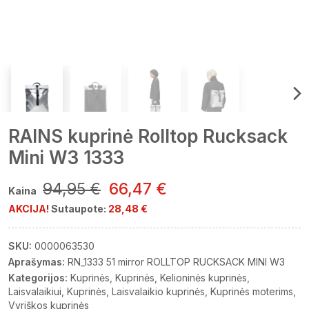
RAINS kuprinė Rolltop Rucksack
Mini W3 1333
94,95 €
66,47 €
Kaina
AKCIJA!
Sutaupote:
28,48 €
SKU:
0000063530
Aprašymas:
RN_1333 51 mirror ROLLTOP RUCKSACK MINI W3
Kategorijos:
Kuprinės
Kuprinės
Kelioninės kuprinės
Laisvalaikiui
Kuprinės
Laisvalaikio kuprinės
Kuprinės moterims
Vyriškos kuprinės