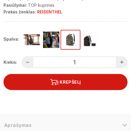
Pasiūlymai:
TOP kuprinės
Prekės ženklas:
REISENTHEL
Spalva:
Kiekis:
Į KREPŠELĮ
Aprašymas