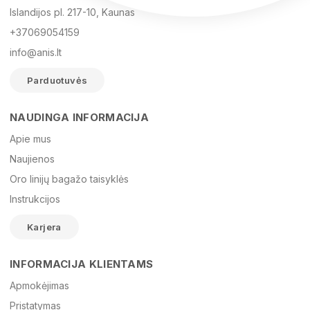
Islandijos pl. 217-10, Kaunas
+37069054159
info@anis.lt
Parduotuvės
NAUDINGA INFORMACIJA
Vardas
Apie mus
Naujienos
Oro linijų bagažo taisyklės
El. paštas
Instrukcijos
Karjera
Žinutė
INFORMACIJA KLIENTAMS
Apmokėjimas
Pristatymas