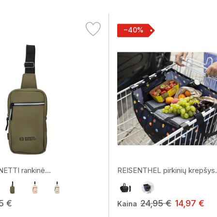
−40%
TTI rankinė...
REISENTHEL pirkinių krepšys.
5 €
24,95 €
14,97 €
Kaina