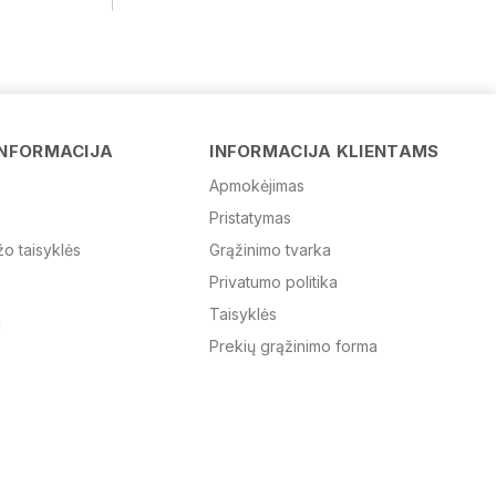
Vardas
INFORMACIJA
INFORMACIJA KLIENTAMS
Apmokėjimas
Pristatymas
El. paštas
žo taisyklės
Grąžinimo tvarka
Privatumo politika
Žinutė
Taisyklės
Prekių grąžinimo forma