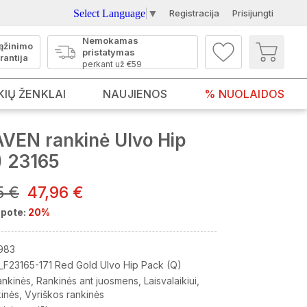
Select Language
▼
Registracija
Prisijungti
Nemokamas
ąžinimo
pristatymas
rantija
perkant už €59
KIŲ ŽENKLAI
NAUJIENOS
% NUOLAIDOS
VEN rankinė Ulvo Hip
) 23165
5 €
47,96 €
pote:
20%
983
_F23165-171 Red Gold Ulvo Hip Pack (Q)
ankinės
Rankinės ant juosmens
Laisvalaikiui
kinės
Vyriškos rankinės