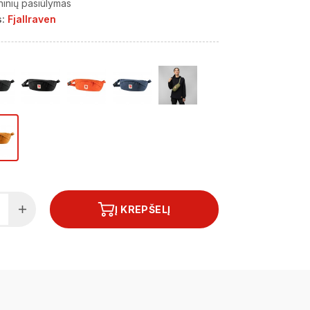
ninių pasiūlymas
:
Fjallraven
Į KREPŠELĮ