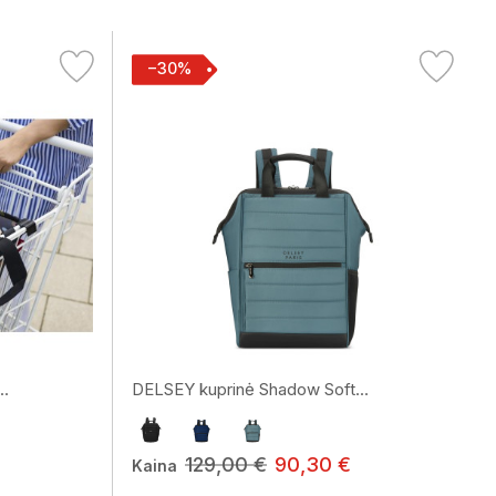
−30%
..
DELSEY kuprinė Shadow Soft...
129,00 €
90,30 €
Kaina