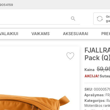
9054159
Gr
ga
VALAIKIUI
VAIKAMS
AKSESUARAI
PRE
FJALLRA
Pack (Q
59,9
Kaina
AKCIJA!
Sutau
SKU:
0000057
Aprašymas:
FR
Kategorijos:
R
Moteriškos ran