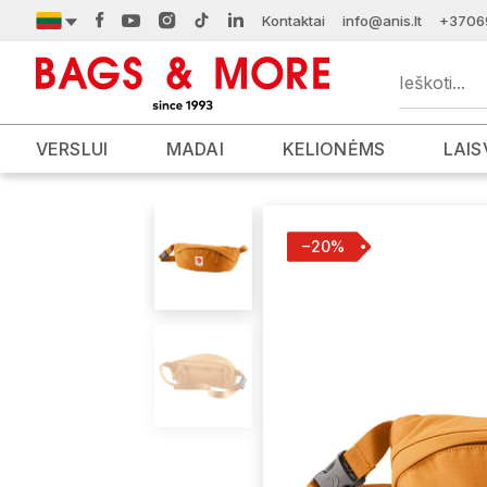
Kontaktai
info@anis.lt
+3706
VERSLUI
MADAI
KELIONĖMS
LAIS
−20%