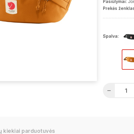
Pasiūlymai:
Jo
Prekės ženklas
Spalva:
ų kiekiai parduotuvės