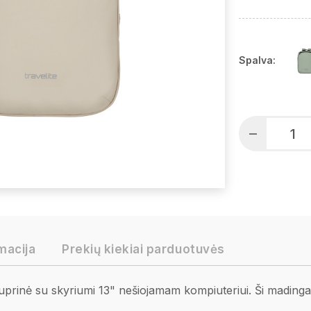
Spalva:
macija
Prekių kiekiai parduotuvės
prinė su skyriumi 13" nešiojamam kompiuteriui. Ši madinga