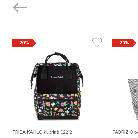
−20%
−20%
FRIDA KAHLO kuprinė 62212
FABRIZIO pa