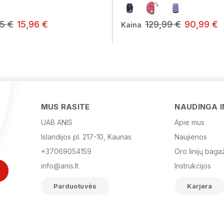
95 €
15,96 €
129,99 €
90,99 €
Kaina
MUS RASITE
NAUDINGA 
UAB ANIS
Apie mus
Islandijos pl. 217-10, Kaunas
Naujienos
+37069054159
Oro linijų baga
info@anis.lt
Instrukcijos
Parduotuvės
Karjera