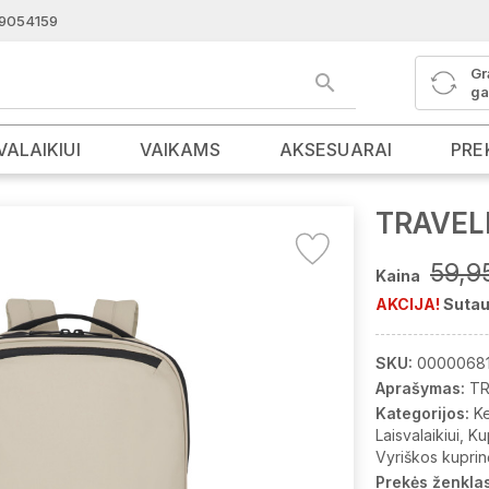
9054159
Gr
ga
VALAIKIUI
VAIKAMS
AKSESUARAI
PRE
TRAVELI
59,9
Kaina
AKCIJA!
Sutau
SKU:
0000068
Aprašymas:
TR
Kategorijos:
K
Laisvalaikiui
Ku
Vyriškos kuprin
Prekės ženklas