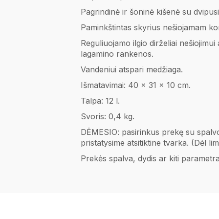
Pagrindinė ir šoninė kišenė su dvipus
Paminkštintas skyrius nešiojamam komp
Reguliuojamo ilgio dirželiai nešiojim
lagamino rankenos.
Vandeniui atspari medžiaga.
Išmatavimai: 40 x 31 x 10 cm.
Talpa: 12 l.
Svoris: 0,4 kg.
DĖMESIO: pasirinkus prekę su spalvo
pristatysime atsitiktine tvarka. (Dėl 
Prekės spalva, dydis ar kiti parametr