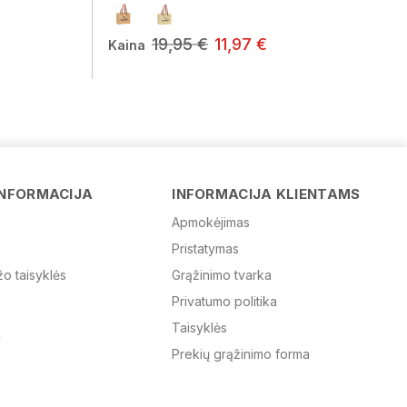
19,95 €
11,97 €
Kaina
Vardas
INFORMACIJA
INFORMACIJA KLIENTAMS
Apmokėjimas
Pristatymas
El. paštas
žo taisyklės
Grąžinimo tvarka
Privatumo politika
Žinutė
Taisyklės
Prekių grąžinimo forma