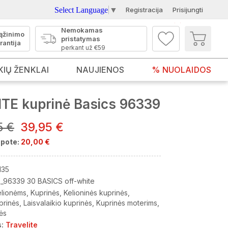
Select Language
▼
Registracija
Prisijungti
Nemokamas
ąžinimo
pristatymas
rantija
perkant už €59
KIŲ ŽENKLAI
NAUJIENOS
% NUOLAIDOS
TE kuprinė Basics 96339
5 €
39,95 €
pote:
20,00 €
135
_96339 30 BASICS off-white
elionėms
Kuprinės
Kelioninės kuprinės
prinės
Laisvalaikio kuprinės
Kuprinės moterims
ės
:
Travelite