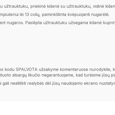
iu užtrauktuku, p
riekinė kišenė su užtrauktuku, vidinė kiše
iuteriui iki 13 colių, p
aminkštinta kvėpuojanti nugarėlė.
ui ant nugaros. Paslėpta užtrauktuku užsegama kišenė kuprin
s kodu SPALVOTA užsakyme komentaruose nurodykite, kurią
limituoto atsargų likučio negarantuojame, kad turėsime jūsų pa
ai gali neatitikti realybės dėl jūsų naudojamo ekrano nustaty