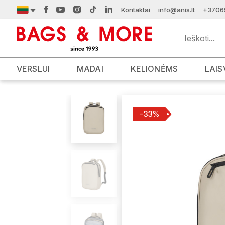
Kontaktai
info@anis.lt
+3706
VERSLUI
MADAI
KELIONĖMS
LAIS
−33%