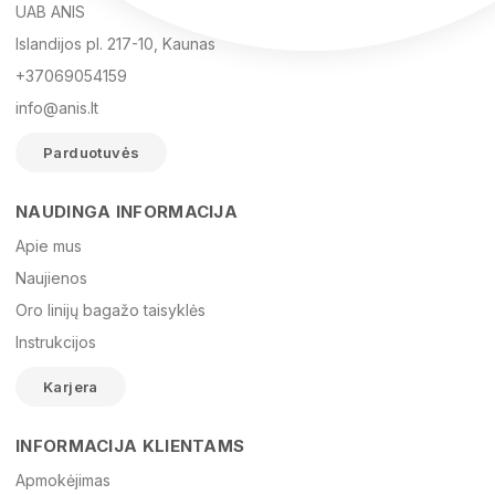
UAB ANIS
Islandijos pl. 217-10, Kaunas
+37069054159
info@anis.lt
Parduotuvės
NAUDINGA INFORMACIJA
Vardas
Apie mus
Naujienos
Oro linijų bagažo taisyklės
El. paštas
Instrukcijos
Karjera
Žinutė
INFORMACIJA KLIENTAMS
Apmokėjimas