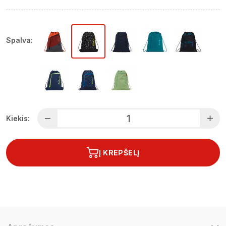
Spalva:
Kiekis:
Į KREPŠELĮ