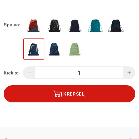
Spalva:
Kiekis:
Į KREPŠELĮ