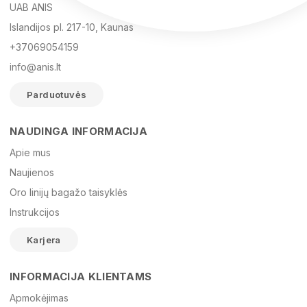
UAB ANIS
Islandijos pl. 217-10, Kaunas
+37069054159
info@anis.lt
Parduotuvės
NAUDINGA INFORMACIJA
Vardas
Apie mus
Naujienos
Oro linijų bagažo taisyklės
El. paštas
Instrukcijos
Karjera
Žinutė
INFORMACIJA KLIENTAMS
Apmokėjimas