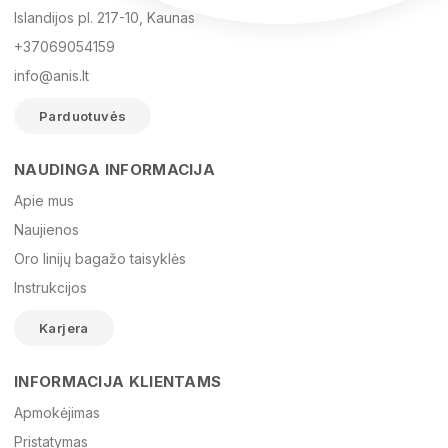
Islandijos pl. 217-10, Kaunas
+37069054159
info@anis.lt
Parduotuvės
NAUDINGA INFORMACIJA
Vardas
Apie mus
Naujienos
Oro linijų bagažo taisyklės
El. paštas
Instrukcijos
Karjera
Žinutė
INFORMACIJA KLIENTAMS
Apmokėjimas
Pristatymas