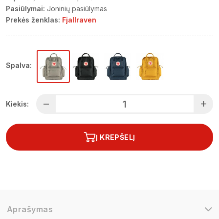
Pasiūlymai:
Joninių pasiūlymas
Prekės ženklas:
Fjallraven
Spalva:
Kiekis:
Į KREPŠELĮ
Aprašymas