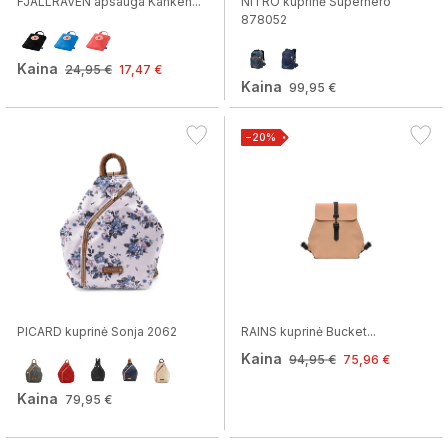
FJALLRAVEN apsauga Kanken...
NITRO kuprinė Superhero
878052
Kaina
24,95 €
17,47 €
Kaina
99,95 €
−20%
PICARD kuprinė Sonja 2062
RAINS kuprinė Bucket...
Kaina
94,95 €
75,96 €
Kaina
79,95 €