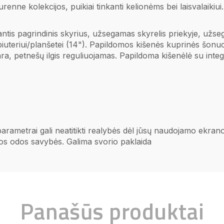
urenne kolekcijos, puikiai tinkanti kelionėms bei laisvalaiki
iantis pagrindinis skyrius, užsegamas skyrelis priekyje, užs
iuteriui/planšetei (14"). Papildomos kišenės kuprinės šonuo
ra, petnešų ilgis reguliuojamas.
Papildoma kišenėlė su int
 parametrai gali neatitikti realybės dėl jūsų naudojamo ekr
ios odos savybės. Galima svorio paklaida
Panašūs produktai