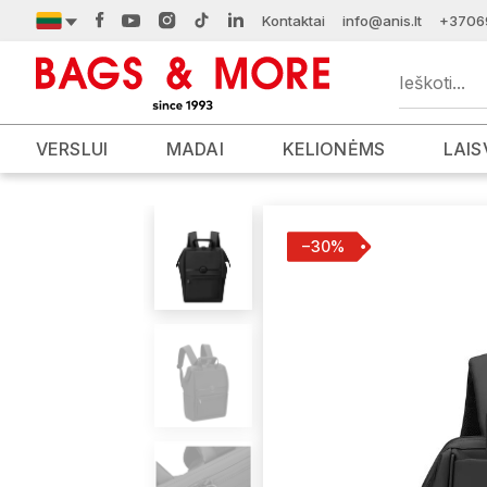
Kontaktai
info@anis.lt
+3706
VERSLUI
MADAI
KELIONĖMS
LAIS
−30%