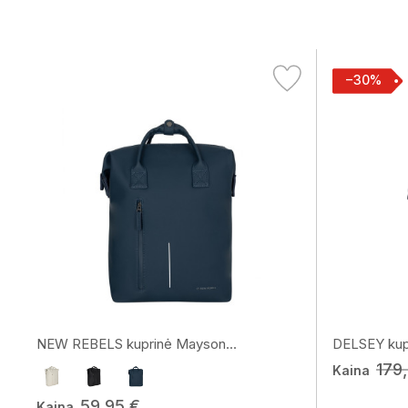
−30%
NEW REBELS kuprinė Mayson...
DELSEY kupr
179
Kaina
59,95 €
Kaina