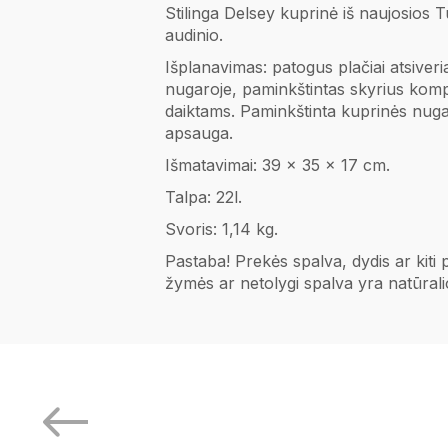
Stilinga Delsey kuprinė iš naujosios T
audinio.
Išplanavimas: p
atogus plačiai atsiver
nugaroje,
paminkštintas skyrius komp
daiktams. Paminkštinta kuprinės nuga
apsauga.
Išmatavimai: 39 x 35 x 17 cm.
Talpa: 22l.
Svoris: 1,14 kg.
Pastaba! Prekės spalva, dydis ar kiti
žymės ar netolygi spalva yra natūral