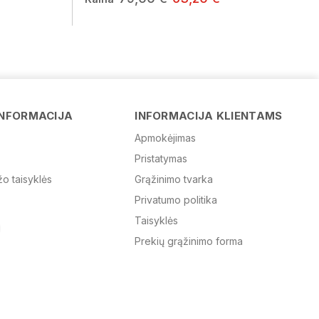
Vardas
INFORMACIJA
INFORMACIJA KLIENTAMS
Apmokėjimas
Pristatymas
El. paštas
žo taisyklės
Grąžinimo tvarka
Privatumo politika
Žinutė
Taisyklės
Prekių grąžinimo forma