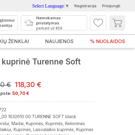
Select Language
▼
Registracija
Prisijungti
Nemokamas
ąžinimo
pristatymas
rantija
perkant už €59
KIŲ ŽENKLAI
NAUJIENOS
% NUOLAIDOS
kuprinė Turenne Soft
00 €
118,30 €
pote:
50,70 €
722
_00 1632610 00 TURENNE SOFT black
rslui
Madai
Kuprinės
Kuprinės
Kelioninės
laikiui
Kuprinės
Laisvalaikio kuprinės
Kuprinės