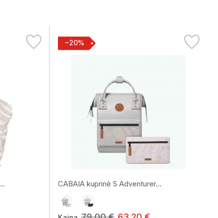
−20%
..
CABAIA kuprinė S Adventurer...
79,00 €
63,20 €
Kaina