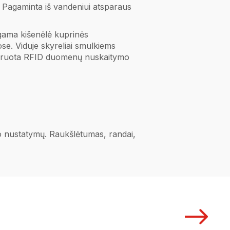
ui. Pagaminta iš vandeniui atsparaus
egama kišenėlė kuprinės
se. Viduje skyreliai smulkiems
egruota RFID duomenų nuskaitymo
ano nustatymų. Raukšlėtumas, randai,