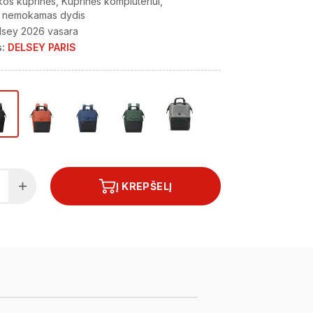
kos kuprinės
Kuprinės kompiuteriui
r nemokamas dydis
lsey 2026 vasara
:
DELSEY PARIS
Į KREPŠELĮ