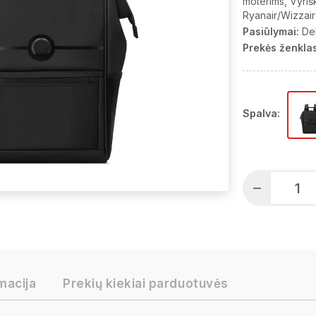
moterims
Vyriš
Ryanair/Wizzai
Pasiūlymai:
De
Prekės ženklas
Spalva:
macija
Prekių kiekiai parduotuvės