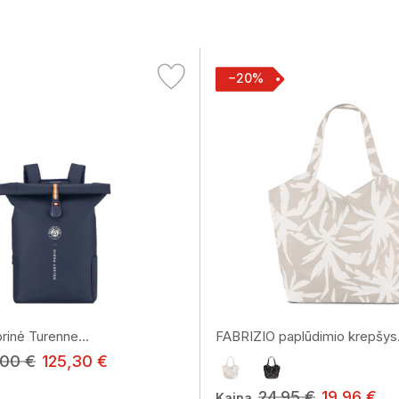
−20%
inė Turenne...
FABRIZIO paplūdimio krepšys.
,00 €
125,30 €
24,95 €
19,96 €
Kaina