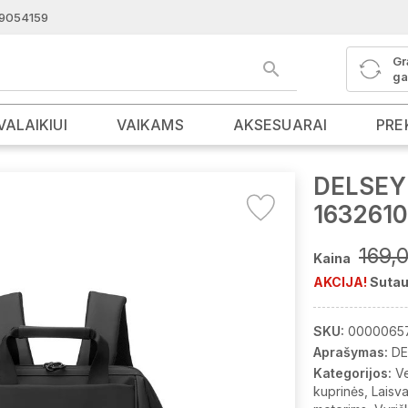
9054159
Gr
ga
VALAIKIUI
VAIKAMS
AKSESUARAI
PRE
DELSEY 
1632610
169,
Kaina
AKCIJA!
Sutau
SKU:
0000065
Aprašymas:
DE
Kategorijos:
Ve
kuprinės
Laisva