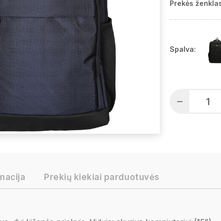
Prekės ženklas
Spalva:
macija
Prekių kiekiai parduotuvės