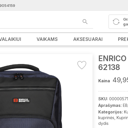
9054159
Gr
ga
VALAIKIUI
VAIKAMS
AKSESUARAI
PRE
ENRICO 
62138
49,9
Kaina
SKU:
0000057
Aprašymas:
EB
Kategorijos:
K
kuprinės
Kupri
dydis