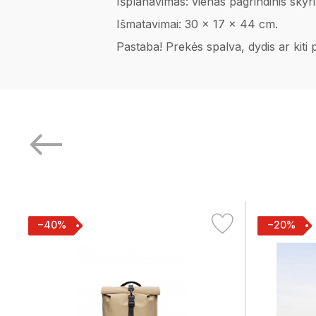
Išplanavimas: vienas pagrindinis skyriu
Išmatavimai: 30 x 17 x 44 cm.
Pastaba! Prekės spalva, dydis ar kiti
−40%
−20%