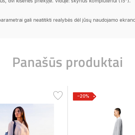
s, dvi kišenės priekyje. Viduje: skyrius kompiuteriui (15").
 parametrai gali neatitikti realybės dėl jūsų naudojamo ekra
Panašūs produktai
−20%