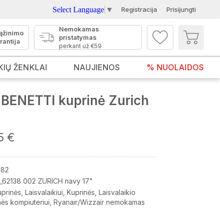
Select Language
▼
Registracija
Prisijungti
Nemokamas
ąžinimo
pristatymas
rantija
perkant už €59
KIŲ ŽENKLAI
NAUJIENOS
% NUOLAIDOS
BENETTI kuprinė Zurich
5 €
182
_62138 002 ZURICH navy 17"
uprinės
Laisvalaikiui
Kuprinės
Laisvalaikio
nės kompiuteriui
Ryanair/Wizzair nemokamas