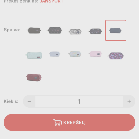
Prekės ženklas:
JANSPORT
Spalva:
Kiekis:
Į KREPŠELĮ