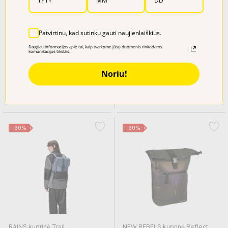
Patvirtinu, kad sutinku gauti naujienlaiškius.
Daugiau informacijos apie tai, kaip tvarkome jūsų duomenis rinkodaros
komunikacijos tikslais.
FJALL RAVEN rankinė...
PICARD kurinė S'pore 2961
Noriu!
Kaina
Kaina
119,95 €
71,97 €
129,00 €
−30%
−30%
RAINS kuprinė Trail...
NEW REBELS kuprinė Reflect...