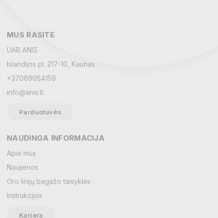
MUS RASITE
UAB ANIS
Islandijos pl. 217-10, Kaunas
+37069054159
info@anis.lt
Parduotuvės
NAUDINGA INFORMACIJA
Vardas
Apie mus
Naujienos
Oro linijų bagažo taisyklės
El. paštas
Instrukcijos
Karjera