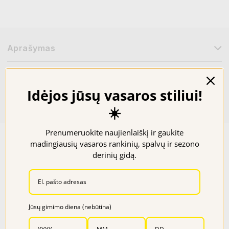
Aprašymas
Papildoma informacija
Idėjos jūsų vasaros stiliui!
Prekių kiekiai parduotuvėse
☀️
Prenumeruokite naujienlaiškį ir gaukite
Panašūs produktai
madingiausių vasaros rankinių, spalvų ir sezono
derinių gidą.
−40%
Jūsų gimimo diena (nebūtina)