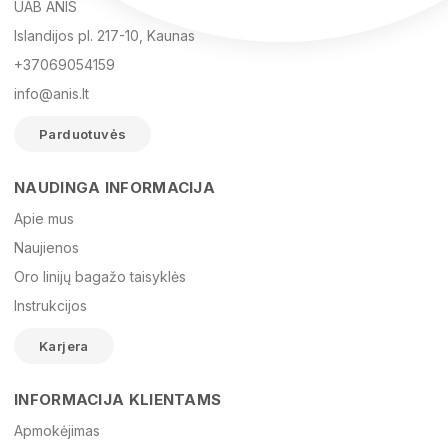
UAB ANIS
Islandijos pl. 217-10, Kaunas
+37069054159
info@anis.lt
Parduotuvės
NAUDINGA INFORMACIJA
Vardas
Apie mus
Naujienos
Oro linijų bagažo taisyklės
El. paštas
Instrukcijos
Karjera
Žinutė
INFORMACIJA KLIENTAMS
Apmokėjimas