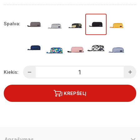
Spalva:
Kiekis:
Į KREPŠELĮ
Aprašymas