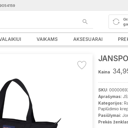
9054159
Gr
ga
VALAIKIUI
VAIKAMS
AKSESUARAI
PRE
JANSPOR
34,9
Kaina
SKU:
0000069
Aprašymas:
JS
Kategorijos:
R
Paplūdimio krep
Pasiūlymai:
Jo
Prekės ženklas