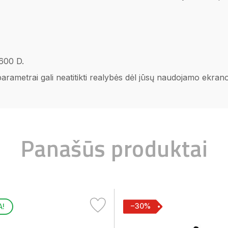
 600 D.
 parametrai gali neatitikti realybės dėl jūsų naudojamo ekra
Panašūs produktai
−30%
A!