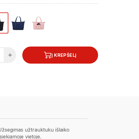
Į KREPŠELĮ
. Užsegimas užtrauktuku išlaiko
siekiamoje vietoje.