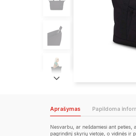
Aprašymas
Papildoma infor
Nesvarbu, ar nešdamiesi ant peties, ar
pagrindinį skyrių vietoje, o vidinės ir