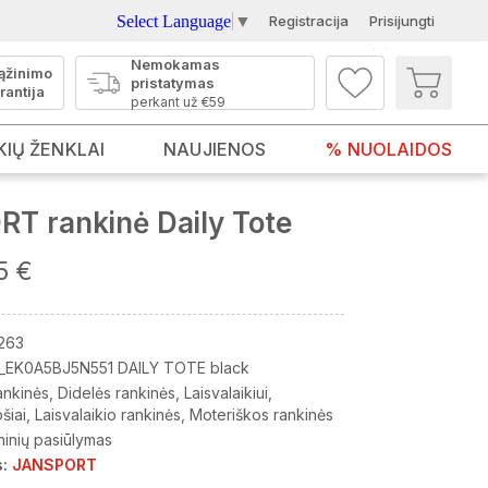
Select Language
▼
Registracija
Prisijungti
Nemokamas
ąžinimo
pristatymas
rantija
perkant už €59
KIŲ ŽENKLAI
NAUJIENOS
% NUOLAIDOS
T rankinė Daily Tote
5 €
263
_EK0A5BJ5N551 DAILY TOTE black
ankinės
Didelės rankinės
Laisvalaikiui
šiai
Laisvalaikio rankinės
Moteriškos rankinės
ninių pasiūlymas
:
JANSPORT