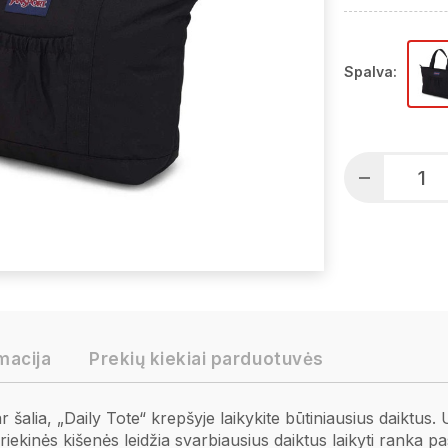
Spalva:
macija
Prekių kiekiai parduotuvės
 šalia, „Daily Tote“ krepšyje laikykite būtiniausius daiktus
 priekinės kišenės leidžia svarbiausius daiktus laikyti ranka pa