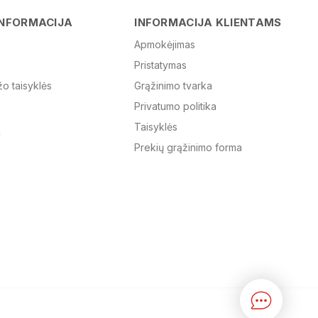
Vardas
INFORMACIJA
INFORMACIJA KLIENTAMS
Apmokėjimas
Pristatymas
El. paštas
žo taisyklės
Grąžinimo tvarka
Privatumo politika
Žinutė
Taisyklės
Prekių grąžinimo forma