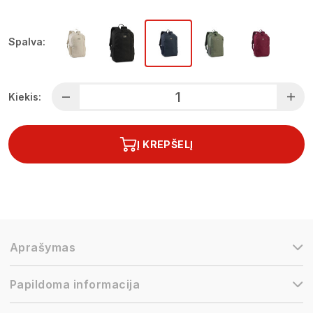
Spalva:
Kiekis:
Į KREPŠELĮ
Aprašymas
Papildoma informacija