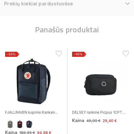
Prekių kiekiai parduotuvėse
Panašūs produktai
−50%
−40%
FJALLRAVEN kuprinė Kanken...
DELSEY rankinė Picpus 1CPT...
Kaina
49,00 €
29,40 €
Kaina
189,95 €
94,98 €