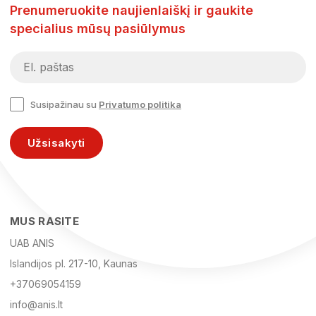
Prenumeruokite naujienlaiškį ir gaukite
specialius mūsų pasiūlymus
Susipažinau su
Privatumo politika
Užsisakyti
MUS RASITE
UAB ANIS
Islandijos pl. 217-10, Kaunas
+37069054159
info@anis.lt