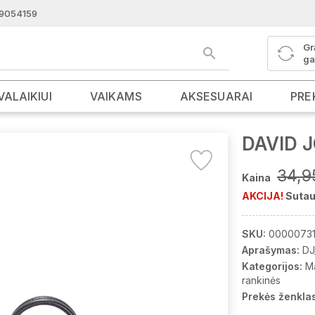
9054159
Gr
ga
VALAIKIUI
VAIKAMS
AKSESUARAI
PRE
DAVID 
34,9
Kaina
AKCIJA!
Sutau
SKU:
0000073
Aprašymas:
DJ
Kategorijos:
M
rankinės
Prekės ženklas