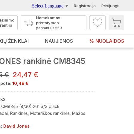
Select Language
▼
Registracija
Prisijungti
Nemokamas
ąžinimo
pristatymas
rantija
perkant už €59
KIŲ ŽENKLAI
NAUJIENOS
% NUOLAIDOS
JONES rankinė CM8345
5 €
24,47 €
pote:
10,48 €
183
_CM8345 (8/30) 26' S/S black
adai
Rankinės
Moteriškos rankinės
Mažos
:
David Jones