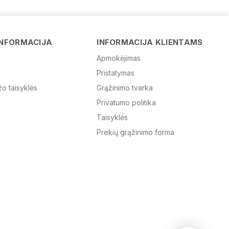
Vardas
INFORMACIJA
INFORMACIJA KLIENTAMS
Apmokėjimas
Pristatymas
El. paštas
žo taisyklės
Grąžinimo tvarka
Privatumo politika
Žinutė
Taisyklės
Prekių grąžinimo forma