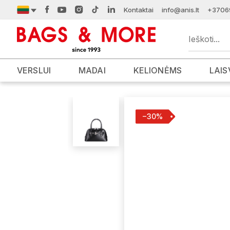
Kontaktai
info@anis.lt
+3706
VERSLUI
MADAI
KELIONĖMS
LAIS
−30%