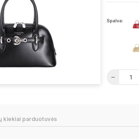
Spalva:
ų kiekiai parduotuvės