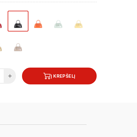
Į KREPŠELĮ