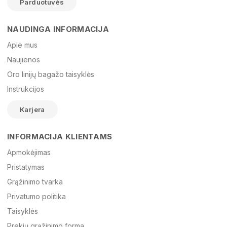
Parduotuvės
NAUDINGA INFORMACIJA
Vardas
Apie mus
Naujienos
Oro linijų bagažo taisyklės
El. paštas
Instrukcijos
Karjera
Žinutė
INFORMACIJA KLIENTAMS
Apmokėjimas
Pristatymas
Grąžinimo tvarka
Privatumo politika
Taisyklės
Prekių grąžinimo forma