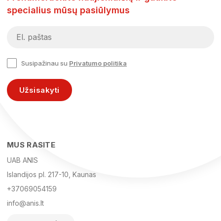
specialius mūsų pasiūlymus
Susipažinau su
Privatumo politika
Užsisakyti
MUS RASITE
UAB ANIS
Islandijos pl. 217-10, Kaunas
+37069054159
info@anis.lt