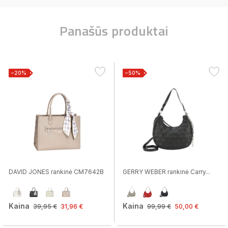
Panašūs produktai
−20%
−50%
DAVID JONES rankinė CM7642B
GERRY WEBER rankinė Carry...
Kaina
Kaina
39,95 €
31,96 €
99,99 €
50,00 €